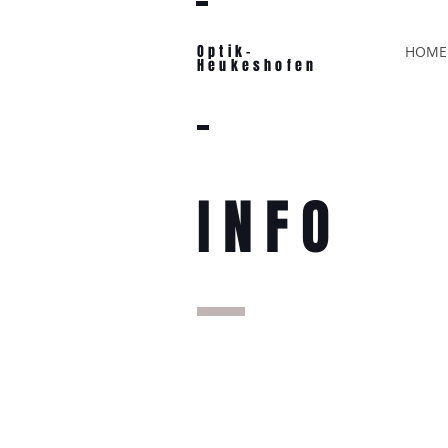
Optik-
HOME
Heukeshofen
INFO