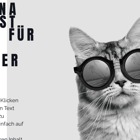
INA
IST
T FÜR
N
BER
 Klicken
n Text
zu
infach auf
ren Inhalt