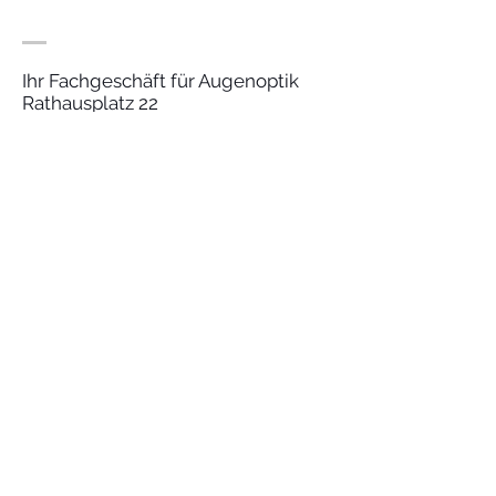
zu gewinnen.
Ihr Fachgeschäft für Augenoptik
Rathausplatz 22
Übach-Palenberg
Tel: 02451/41085
Fax: 02451/49118
www.optik-heukeshofen.com
MITGLIED WERDEN
Anmelden